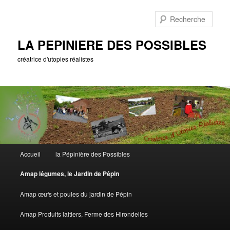
Aller
au
Rech
contenu
principal
LA PEPINIERE DES POSSIBLES
créatrice d'utopies réalistes
Menu
Accueil
la Pépinière des Possibles
principal
Amap légumes, le Jardin de Pépin
Amap œufs et poules du jardin de Pépin
Amap Produits laitiers, Ferme des Hirondelles