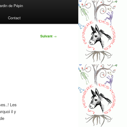
ardin de Pépin
Contact
Suivant
→
ses..! Les
quoi il y
 de