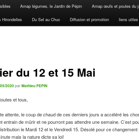
sibles
Amap légumes, le Jardin de Pépin
Amap œufs et poules du j
s Hirondelles
Du Sel au Chuc
Diffusion et promotion
liens utiles
ier du 12 et 15 Mai
/05/2020
par
Mathieu PEPIN
toutes et tous,
te attente, le coup de chaud de ces derniers jours a accéléré les cho
nt entrain de mûrir et ne pourront pas attendre une semaine. C’est pour
istribution le Mardi 12 et le Vendredi 15. Désolé pour ce changement
inute mais la nature dicte sa loi!