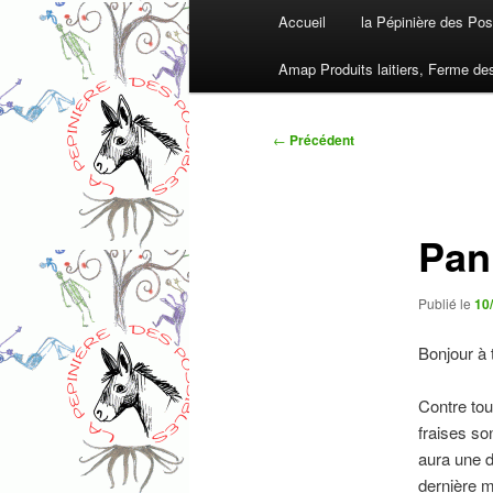
Menu
Accueil
la Pépinière des Pos
principal
Amap Produits laitiers, Ferme de
Navigation
←
Précédent
des
articles
Pan
Publié le
10
Bonjour à 
Contre tou
fraises so
aura une d
dernière m