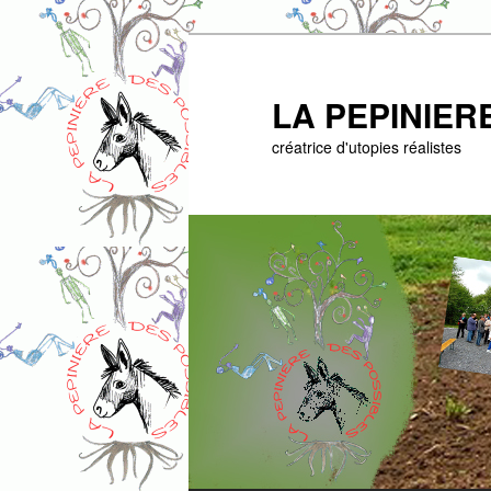
Aller
au
contenu
LA PEPINIER
principal
créatrice d'utopies réalistes