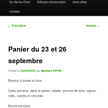
Du Sel au Chuc
Diffusion et promotion
liens utiles
Contact
Navigation
←
Précédent
Suivant
→
des
articles
Panier du 23 et 26
septembre
Publié le
22/09/2025
par
Mathieu PEPIN
Bonjour à toutes et tous,
Cette semaine, dans le panier, salade, pomme de terre, oignon,
radis, carotte et chicorée.
Bonne semaine.