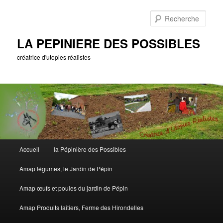
Aller
au
Rech
contenu
principal
LA PEPINIERE DES POSSIBLES
créatrice d'utopies réalistes
Menu
Accueil
la Pépinière des Possibles
principal
Amap légumes, le Jardin de Pépin
Amap œufs et poules du jardin de Pépin
Amap Produits laitiers, Ferme des Hirondelles